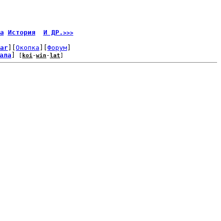
а
История
И ДР.
>>>
ar
][
Окопка
][
Форум
]
ала
]
 [
koi
-
win
-
lat
]