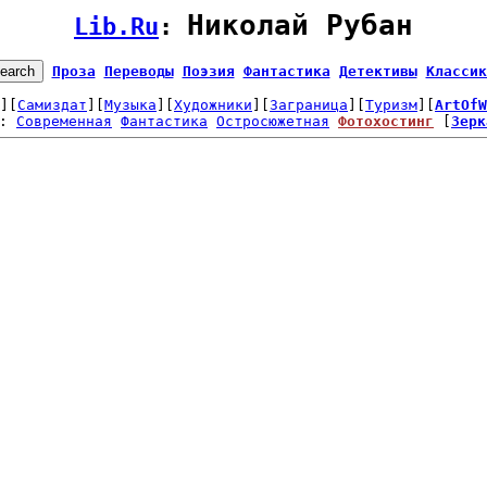
Николай Рубан
Lib.Ru
: 
Проза
Переводы
Поэзия
Фантастика
Детективы
Классик
][
Самиздат
][
Музыка
][
Художники
][
Заграница
][
Туризм
][
ArtOfW
: 
Современная
Фантастика
Остросюжетная
Фотохостинг
 [
Зерк