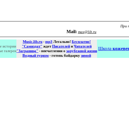
При 
Маil:
max@lib.ru
Music.lib.ru
-
mp3
Легально!
Бесплатно!
е истории
"Самиздат"
ждет
Писателей
и
Читателей
Школа
кожевен
ые галереи
"Заграница"
- впечатления о
зарубежной жизни
Водный туризм
- готовь байдарку
зимой