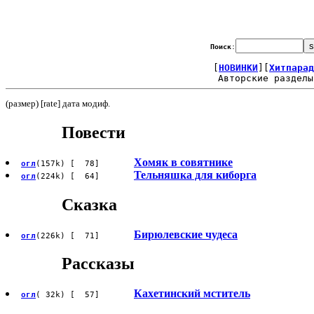
Поиск
:
[
НОВИНКИ
][
Хитпарад
Авторские разделы
(размер) [rate] дата модиф.
Повести
Хомяк в совятнике
огл
(157k) [ 78]
Тельняшка для киборга
огл
(224k) [ 64]
Сказка
Бирюлевские чудеса
огл
(226k) [ 71]
Рассказы
Кахетинский мститель
огл
( 32k) [ 57]