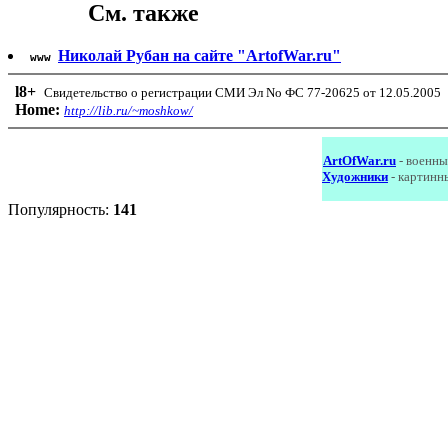
См. также
Николай Рубан на сайте "ArtofWar.ru"
www
l8
+
Свидетельство о регистрации СМИ Эл No ФС 77-20625 от 12.05.2005
Home:
http://lib.ru/~moshkow/
ArtOfWar.ru
- военны
Художники
- картинн
Популярность:
141